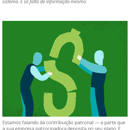
sistema. É só falta de informação mesmo.
Estamos falando da contribuição patronal — a parte que
a sua empresa patrocinadora deposita no seu plano. E