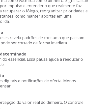
rma como você lida com o dinheiro. Significa sair
 por impulso e entender o que realmente faz
a recuperar o fôlego, reorganizar prioridades e
distantes, como manter aportes em uma
ólida.
ão
 meses revela padrões de consumo que passam
 pode ser cortado de forma imediata.
 determinado
 do essencial. Essa pausa ajuda a reeducar o
de.
io
es digitais e notificações de oferta. Menos
ensar.
ercepção do valor real do dinheiro. O controle
.