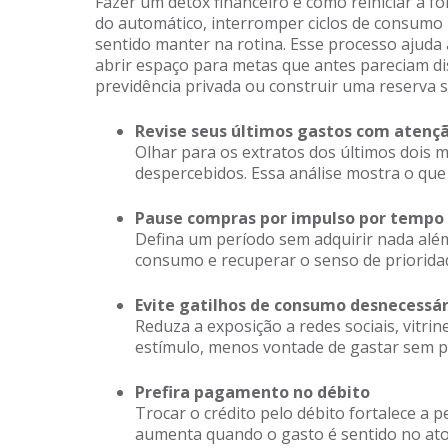
Fazer um detox financeiro é como reiniciar a fo
do automático, interromper ciclos de consumo
sentido manter na rotina. Esse processo ajuda 
abrir espaço para metas que antes pareciam 
previdência privada ou construir uma reserva s
Revise seus últimos gastos com atenç
Olhar para os extratos dos últimos dois
despercebidos. Essa análise mostra o que
Pause compras por impulso por tempo
Defina um período sem adquirir nada além
consumo e recuperar o senso de priorida
Evite gatilhos de consumo desnecessár
Reduza a exposição a redes sociais, vitrin
estímulo, menos vontade de gastar sem p
Prefira pagamento no débito
Trocar o crédito pelo débito fortalece a p
aumenta quando o gasto é sentido no ato