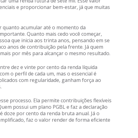
tar uma renda futura de sete mil. Esse valor
senciais e proporcionar bem-estar, já que muitas
lar quanto acumular até o momento da
 importante. Quanto mais cedo você começar,
soa que inicia aos trinta anos, pensando em se
nco anos de contribuição pela frente. Já quem
r mais por mês para alcançar o mesmo resultado.
ntre dez e vinte por cento da renda líquida
com o perfil de cada um, mas o essencial é
licados com regularidade, ganham força ao
.
sse processo. Ela permite contribuições flexíveis
. Quem possui um plano PGBL e faz a declaração
 doze por cento da renda bruta anual. Já o
plificado, faz o valor render de forma eficiente