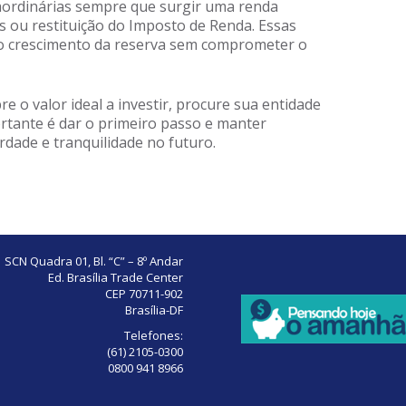
raordinárias sempre que surgir uma renda
us ou restituição do Imposto de Renda. Essas
 o crescimento da reserva sem comprometer o
 o valor ideal a investir, procure sua entidade
ortante é dar o primeiro passo e manter
rdade e tranquilidade no futuro.
SCN Quadra 01, Bl. “C” – 8º Andar
Ed. Brasília Trade Center
CEP 70711-902
Brasília-DF
Telefones:
(61) 2105-0300
0800 941 8966