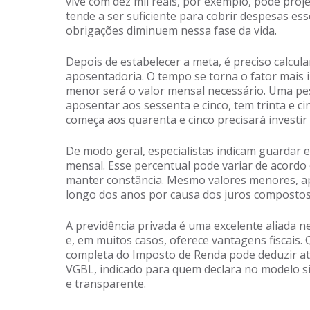
vive com dez mil reais, por exemplo, pode proje
tende a ser suficiente para cobrir despesas es
obrigações diminuem nessa fase da vida.
Depois de estabelecer a meta, é preciso calcu
aposentadoria. O tempo se torna o fator mais
menor será o valor mensal necessário. Uma pes
aposentar aos sessenta e cinco, tem trinta e ci
começa aos quarenta e cinco precisará investi
De modo geral, especialistas indicam guardar e
mensal. Esse percentual pode variar de acordo 
manter constância. Mesmo valores menores, ap
longo dos anos por causa dos juros compostos
A previdência privada é uma excelente aliada ne
e, em muitos casos, oferece vantagens fiscais
completa do Imposto de Renda pode deduzir até
VGBL, indicado para quem declara no modelo sim
e transparente.