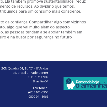
so. Ela também promove sustentabilidade, reduz
ento de recursos. Ao dividir o que temos,
tribuímos para um consumo mais consciente.
to da confiança. Compartilhar algo com vizinhos
nto, algo que vai muito além do aspecto
ão, as pessoas tendem a se apoiar também em
eiro e na busca por segurança no futuro.
SCN Quadra 01, Bl. “C” – 8º Andar
Ed. Brasília Trade Center
CEP 70711-902
Brasília-DF
Telefones:
(61) 2105-0300
0800 941 8966