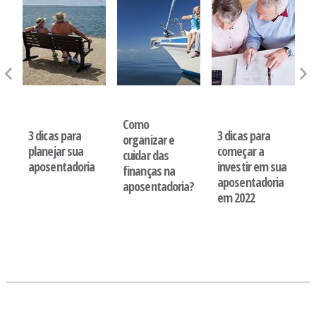
o
Previdência
Aposentadoria
Previdência
Complementar
Complementar
Como
3 dicas para
3 dicas para
organizar e
planejar sua
começar a
cuidar das
aposentadoria
investir em sua
finanças na
aposentadoria
aposentadoria?
u
em 2022