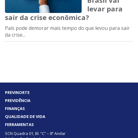
Brasil vai
levar para
sair da crise econômica?
País pode demorar mais tempo do que levou para sair
da crise...
PREVINORTE
PREVIDÊNCIA
FINANÇAS
QUALIDADE DE VIDA
FERRAMENTAS
SCN Quadra 01, Bl. “C” – 8º Andar